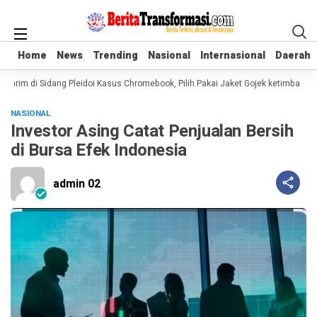
Home
Home
News
News
Trending
Trending
Nasional
Nasional
Internasional
Internasional
Daerah
Daerah
rim di Sidang Pleidoi Kasus Chromebook, Pilih Pakai Jaket Gojek ketimbang R
NASIONAL
Investor Asing Catat Penjualan Bersih
di Bursa Efek Indonesia
admin 02