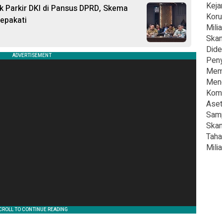
Keja
ik Parkir DKI di Pansus DPRD, Skema
Koru
sepakati
Milia
Skan
Dide
Peny
Mema
Meng
Komi
Aset
Samp
Skan
Taha
Milia