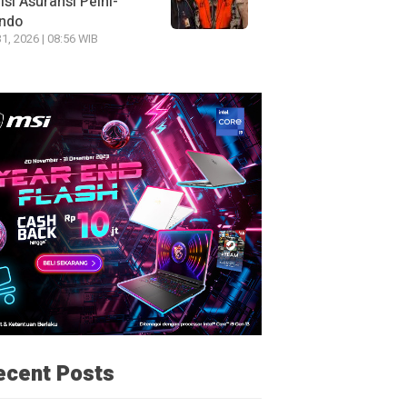
si Asuransi Pelni-
indo
31, 2026 | 08:56 WIB
ecent Posts