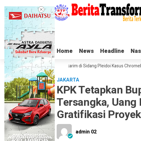
Home
Home
News
News
Headline
Headline
Nas
Nas
Tangis Haru Nadiem Makarim di Sidang Pleidoi Kasus Chromebook, 
JAKARTA
KPK Tetapkan Bup
Tersangka, Uang M
Gratifikasi Proyek
admin 02