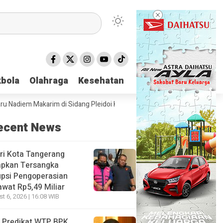
bola
bola
Olahraga
Olahraga
Kesehatan
Kesehatan
diem Makarim di Sidang Pleidoi Kasus Chromebook, Pilih Pakai Jaket Go
ecent News
ri Kota Tangerang
apkan Tersangka
psi Pengoperasian
wat Rp5,49 Miliar
t 6, 2026 | 16:08 WIB
 Predikat WTP BPK,