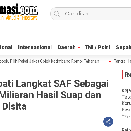
ional
ional
Internasional
Internasional
Daerah
Daerah
TNI / Polri
TNI / Polri
Sepak
Sepak
Pilih Pakai Jaket Gojek ketimbang Rompi Tahanan
Tangis Haru Na
R
ati Langkat SAF Sebagai
Keja
iliaran Hasil Suap dan
Tet
 Disita
Koru
Pesa
Augus
Raih