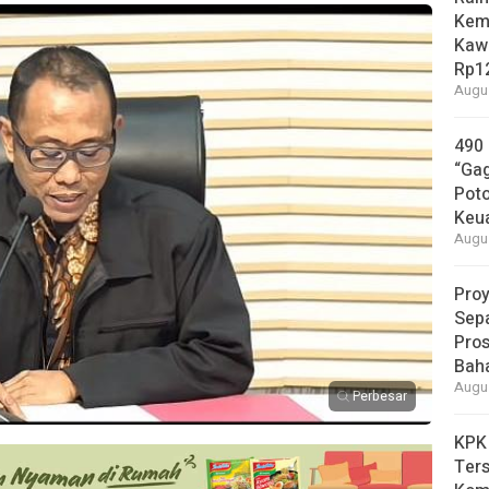
Kem
Kaw
Rp12
Augus
490
“Gag
Pot
Keu
Augus
Proy
Sepa
Pros
Bah
Augus
Perbesar
KPK
Ters