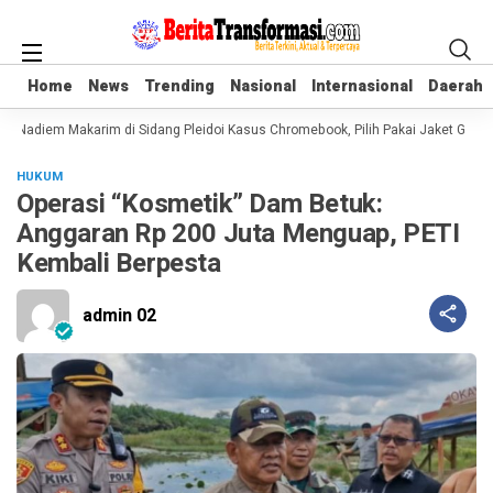
Home
Home
News
News
Trending
Trending
Nasional
Nasional
Internasional
Internasional
Daerah
Daerah
 Nadiem Makarim di Sidang Pleidoi Kasus Chromebook, Pilih Pakai Jaket Gojek
HUKUM
Operasi “Kosmetik” Dam Betuk:
Anggaran Rp 200 Juta Menguap, PETI
Kembali Berpesta
admin 02