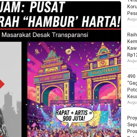
Tet
Koru
Pesa
Augus
Raih
Kem
Kaw
Rp12
Augus
490
“Gag
Pot
Keu
Augus
Proy
Sepa
Pros