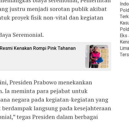
 memangkas biaya seremonial, Pemerintah
Indo
g justru menjadi sorotan publik akibat
Pold
Terk
tuk proyek fisik non-vital dan kegiatan
Kasu
Pold
udaya Seremonial.
Eks 
Kena
 Resmi Kenakan Rompi Pink Tahanan
Lima
Ters
ini, Presiden Prabowo menekankan
n. Ia meminta para pejabat untuk
na negara pada kegiatan-kegiatan yang
ak berdampak langsung pada kesejahteraan
onial,” tegas Presiden dalam berbagai