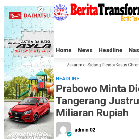
Home
Home
News
News
Headline
Headline
Nas
Nas
Tangis Haru Nadiem Makarim di Sidang Pleidoi Kasus Chromebook
HEADLINE
Prabowo Minta D
Tangerang Justru
Miliaran Rupiah
admin 02