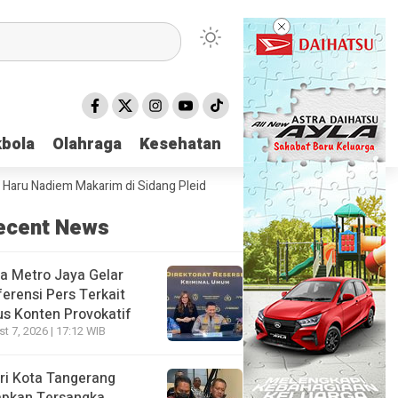
bola
bola
Olahraga
Olahraga
Kesehatan
Kesehatan
Nadiem Makarim di Sidang Pleidoi Kasus Chromebook, Pilih Pakai Jaket
ecent News
a Metro Jaya Gelar
erensi Pers Terkait
s Konten Provokatif
t 7, 2026 | 17:12 WIB
ri Kota Tangerang