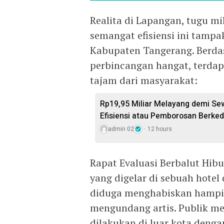
Realita di Lapangan, tugu m
semangat efisiensi ini tamp
Kabupaten Tangerang. Berdas
perbincangan hangat, terdap
tajam dari masyarakat:
Rp19,95 Miliar Melayang demi Se
Efisiensi atau Pemborosan Berked
admin 02
12 hours
Rapat Evaluasi Berbalut Hibu
yang digelar di sebuah hote
diduga menghabiskan hampir 
mengundang artis. Publik m
dilakukan di luar kota denga