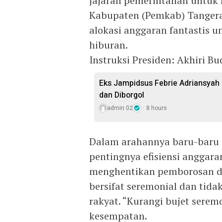
jajaran pemerintahan untuk
Kabupaten (Pemkab) Tangeran
alokasi anggaran fantastis un
hiburan.
Instruksi Presiden: Akhiri B
Eks Jampidsus Febrie Adriansyah
dan Diborgol
admin 02
8 hours
Dalam arahannya baru-baru 
pentingnya efisiensi anggara
menghentikan pemborosan da
bersifat seremonial dan tid
rakyat. “Kurangi bujet serem
kesempatan.