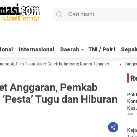
ional
ional
Internasional
Internasional
Daerah
Daerah
TNI / Polri
TNI / Polri
Sepak
Sepak
, Pilih Pakai Jaket Gojek ketimbang Rompi Tahanan
Tangis Haru 
R
iet Anggaran, Pemkab
Pold
 ‘Pesta’ Tugu dan Hiburan
Konf
Kasu
Augus
Keja