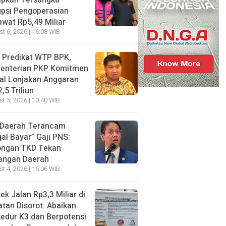
apkan Tersangka
psi Pengoperasian
wat Rp5,49 Miliar
t 6, 2026 | 16:08 WIB
 Predikat WTP BPK,
enterian PKP Komitmen
al Lonjakan Anggaran
,5 Triliun
t 5, 2026 | 10:40 WIB
 Daerah Terancam
al Bayar” Gaji PNS:
ongan TKD Tekan
angan Daerah
t 4, 2026 | 15:06 WIB
ek Jalan Rp3,3 Miliar di
tan Disorot: Abaikan
edur K3 dan Berpotensi